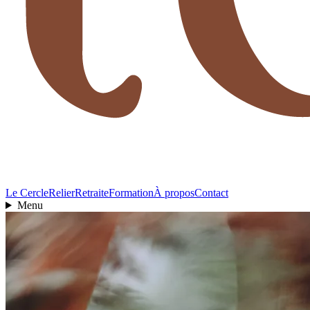
Le Cercle
Relier
Retraite
Formation
À propos
Contact
Menu