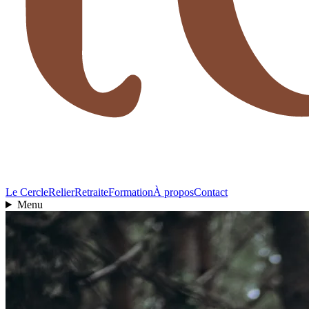
Le Cercle
Relier
Retraite
Formation
À propos
Contact
Menu